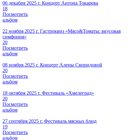
06 декабря 2025 г.
Концерт Антона Токарева
18
Посмотреть
альбом
22 ноября 2025 г.
Гастроквиз «Мясо&Томаты: вкусовая
симфония»
20
Посмотреть
альбом
08 ноября 2025 г.
Концерт Алены Свиридовой
20
Посмотреть
альбом
18 октября 2025 г.
Фестиваль «Хмелеград»
20
Посмотреть
альбом
27 сентября 2025 г.
Фестиваль мясных блюд
19
Посмотреть
альбом