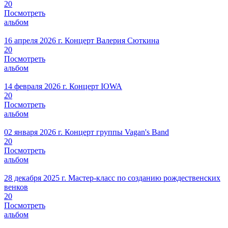
20
Посмотреть
альбом
16 апреля 2026 г.
Концерт Валерия Сюткина
20
Посмотреть
альбом
14 февраля 2026 г.
Концерт IOWA
20
Посмотреть
альбом
02 января 2026 г.
Концерт группы Vagan's Band
20
Посмотреть
альбом
28 декабря 2025 г.
Мастер-класс по созданию рождественских
венков
20
Посмотреть
альбом