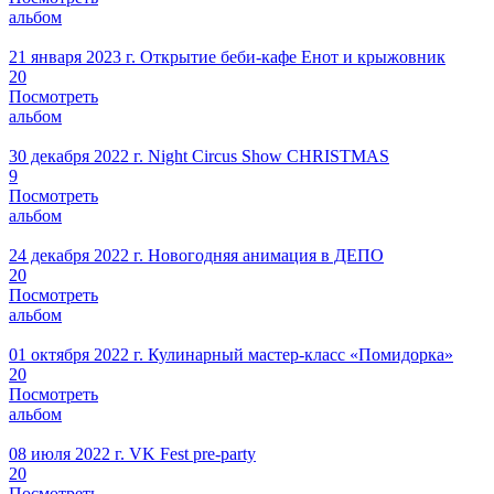
альбом
21 января 2023 г.
Открытие беби-кафе Енот и крыжовник
20
Посмотреть
альбом
30 декабря 2022 г.
Night Circus Show CHRISTMAS
9
Посмотреть
альбом
24 декабря 2022 г.
Новогодняя анимация в ДЕПО
20
Посмотреть
альбом
01 октября 2022 г.
Кулинарный мастер-класс «Помидорка»
20
Посмотреть
альбом
08 июля 2022 г.
VK Fest pre-party
20
Посмотреть