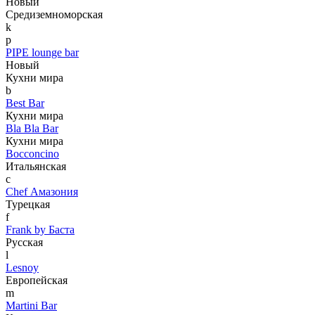
Новый
Средиземноморская
k
p
PIPE lounge bar
Новый
Кухни мира
b
Best Bar
Кухни мира
Bla Bla Bar
Кухни мира
Bocconcino
Итальянская
c
Chef Амазония
Турецкая
f
Frank by Баста
Русская
l
Lesnoy
Европейская
m
Martini Bar