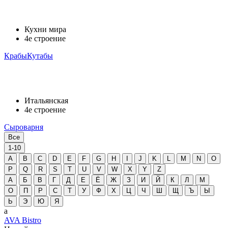
Кухни мира
4е строение
КрабыКутабы
Итальянская
4е строение
Сыроварня
Все
1-10
A
B
C
D
E
F
G
H
I
J
K
L
M
N
O
P
Q
R
S
T
U
V
W
X
Y
Z
А
Б
В
Г
Д
Е
Ё
Ж
З
И
Й
К
Л
М
О
П
Р
С
Т
У
Ф
Х
Ц
Ч
Ш
Щ
Ъ
Ы
Ь
Э
Ю
Я
a
AVA Bistro