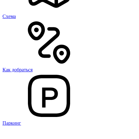
Cхема
Как добраться
Паркинг