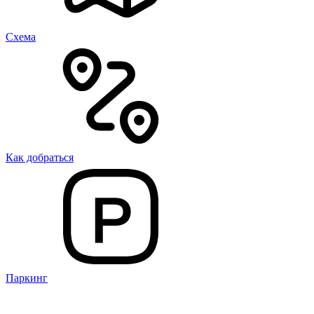
Cхема
Как добраться
Паркинг