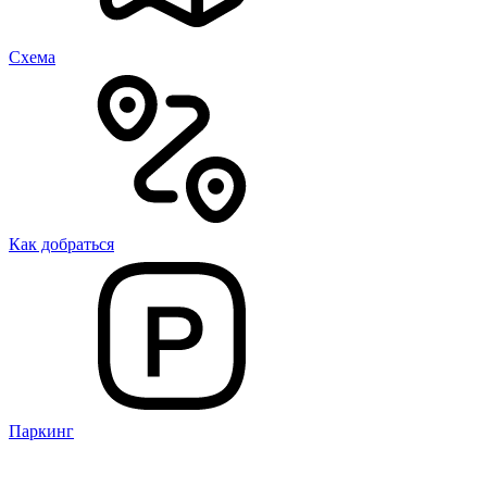
Cхема
Как добраться
Паркинг