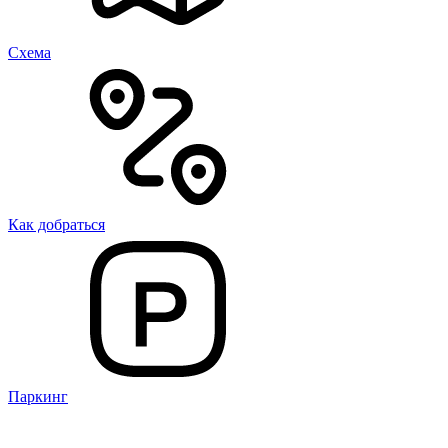
Cхема
Как добраться
Паркинг