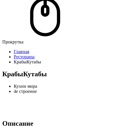
Прокрутка
Главная
Рестораны
КрабыКутабы
КрабыКутабы
Кухни мира
4е строение
Описание