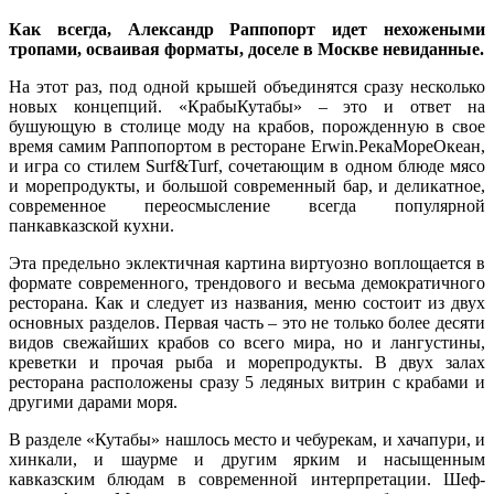
Как всегда, Александр Раппопорт идет нехожеными
тропами, осваивая форматы, доселе в Москве невиданные.
На этот раз, под одной крышей объединятся сразу несколько
новых концепций. «КрабыКутабы» – это и ответ на
бушующую в столице моду на крабов, порожденную в свое
время самим Раппопортом в ресторане Erwin.РекаМореОкеан,
и игра со стилем Surf&Turf, сочетающим в одном блюде мясо
и морепродукты, и большой современный бар, и деликатное,
современное переосмысление всегда популярной
панкавказской кухни.
Эта предельно эклектичная картина виртуозно воплощается в
формате современного, трендового и весьма демократичного
ресторана. Как и следует из названия, меню состоит из двух
основных разделов. Первая часть – это не только более десяти
видов свежайших крабов со всего мира, но и лангустины,
креветки и прочая рыба и морепродукты. В двух залах
ресторана расположены сразу 5 ледяных витрин с крабами и
другими дарами моря.
В разделе «Кутабы» нашлось место и чебурекам, и хачапури, и
хинкали, и шаурме и другим ярким и насыщенным
кавказским блюдам в современной интерпретации. Шеф-