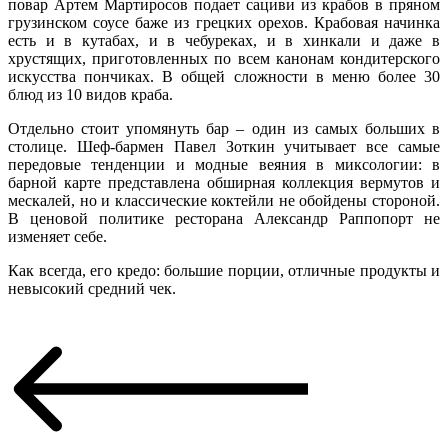
повар Артем Мартиросов подает сациви из крабов в пряном
грузинском соусе баже из грецких орехов. Крабовая начинка
есть и в кутабах, и в чебуреках, и в хинкали и даже в
хрустящих, приготовленных по всем канонам кондитерского
искусства пончиках. В общей сложности в меню более 30
блюд из 10 видов краба.
Отдельно стоит упомянуть бар – один из самых больших в
столице. Шеф-бармен Павел Зоткин учитывает все самые
передовые тенденции и модные веяния в миксологии: в
барной карте представлена обширная коллекция вермутов и
мескалей, но и классические коктейли не обойдены стороной.
В ценовой политике ресторана Александр Раппопорт не
изменяет себе.
Как всегда, его кредо: большие порции, отличные продукты и
невысокий средний чек.