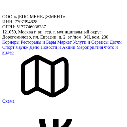
ООО «ДЕПО МЕНЕДЖМЕНТ»
ИНН: 7707394828
ОГРН: 5177746036287
121059, Москва г, вн. тер. г. муниципальный округ
Дорогомилово, пл. Евразии, д. 2, эт./пом. 3/II, ком. 230
Корнеры
Рестораны и Бары
Маркет
Услуги и Сервисы
Детям
Спорт
Лаунж Депо
Новости и Акции
Мероприятия
Фото и
видео
Cхема