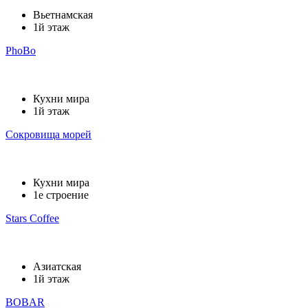
Вьетнамская
1й этаж
PhoBo
Кухни мира
1й этаж
Сокровища морей
Кухни мира
1е строение
Stars Coffee
Азиатская
1й этаж
BOBAR