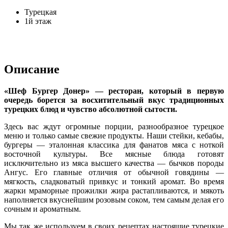
Турецкая
1й этаж
Описание
«Шеф Бургер Донер» — ресторан, который в первую
очередь борется за восхитительный вкус традиционных
турецких блюд и чувство абсолютной сытости.
Здесь вас ждут огромные порции, разнообразное турецкое
меню и только самые свежие продукты. Наши стейки, кебабы,
бургеры — эталонная классика для фанатов мяса с ноткой
восточной культуры. Все мясные блюда готовят
исключительно из мяса высшего качества — бычков породы
Ангус. Его главные отличия от обычной говядины —
мягкость, сладковатый привкус и тонкий аромат. Во время
жарки мраморные прожилки жира растапливаются, и мякоть
наполняется вкуснейшим розовым соком, тем самым делая его
сочным и ароматным.
Мы так же используем в своих рецептах настоящие турецкие