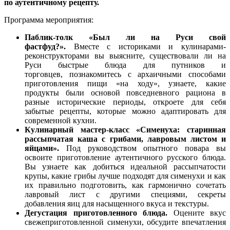
по аутентичному рецепту.
Программа мероприятия:
Паблик‑толк «Был ли на Руси свой
фастфуд?».
Вместе с историками и кулинарами-
реконструкторами вы выясните, существовали ли на
Руси быстрые блюда для путников и
торговцев, познакомитесь с архаичными способами
приготовления пищи «на ходу», узнаете, какие
продукты были основой повседневного рациона в
разные исторические периоды, откроете для себя
забытые рецепты, которые можно адаптировать для
современной кухни.
Кулинарный мастер‑класс «Сименуха: старинная
рассыпчатая каша с грибами, лавровым листом и
яйцами».
Под руководством опытного повара вы
освоите приготовление аутентичного русского блюда.
Вы узнаете как добиться идеальной рассыпчатости
крупы, какие грибы лучше подходят для сименухи и как
их правильно подготовить, как гармонично сочетать
лавровый лист с другими специями, секреты
добавления яиц для насыщенного вкуса и текстуры.
Дегустация приготовленного блюда.
Оцените вкус
свежеприготовленной сименухи, обсудите впечатления