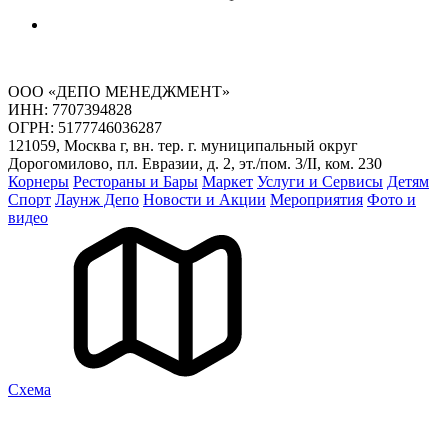
ООО «ДЕПО МЕНЕДЖМЕНТ»
ИНН: 7707394828
ОГРН: 5177746036287
121059, Москва г, вн. тер. г. муниципальный округ
Дорогомилово, пл. Евразии, д. 2, эт./пом. 3/II, ком. 230
Корнеры
Рестораны и Бары
Маркет
Услуги и Сервисы
Детям
Спорт
Лаунж Депо
Новости и Акции
Мероприятия
Фото и
видео
Cхема