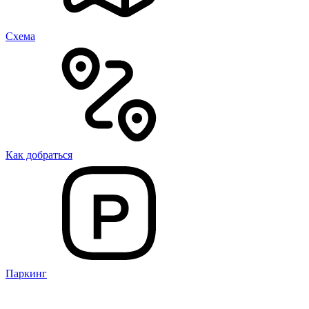
Cхема
Как добраться
Паркинг