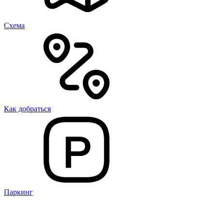
Cхема
Как добраться
Паркинг