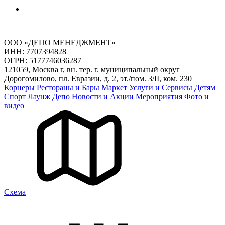
ООО «ДЕПО МЕНЕДЖМЕНТ»
ИНН: 7707394828
ОГРН: 5177746036287
121059, Москва г, вн. тер. г. муниципальный округ
Дорогомилово, пл. Евразии, д. 2, эт./пом. 3/II, ком. 230
Корнеры
Рестораны и Бары
Маркет
Услуги и Сервисы
Детям
Спорт
Лаунж Депо
Новости и Акции
Мероприятия
Фото и
видео
Cхема