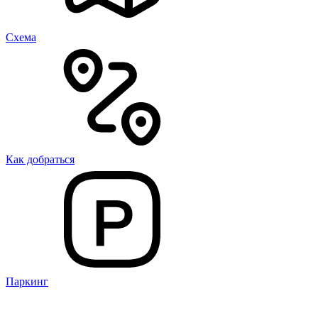
Cхема
Как добраться
Паркинг