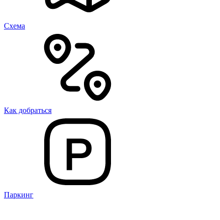
Cхема
Как добраться
Паркинг