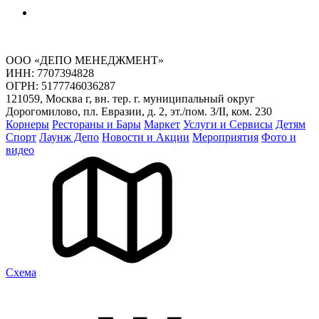
ООО «ДЕПО МЕНЕДЖМЕНТ»
ИНН: 7707394828
ОГРН: 5177746036287
121059, Москва г, вн. тер. г. муниципальный округ
Дорогомилово, пл. Евразии, д. 2, эт./пом. 3/II, ком. 230
Корнеры
Рестораны и Бары
Маркет
Услуги и Сервисы
Детям
Спорт
Лаунж Депо
Новости и Акции
Мероприятия
Фото и
видео
Cхема