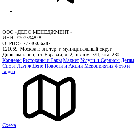
ООО «ДЕПО МЕНЕДЖМЕНТ»
ИНН: 7707394828
ОГРН: 5177746036287
121059, Москва г, вн. тер. г. муниципальный округ
Дорогомилово, пл. Евразии, д. 2, эт./пом. 3/II, ком. 230
Корнеры
Рестораны и Бары
Маркет
Услуги и Сервисы
Детям
Спорт
Лаунж Депо
Новости и Акции
Мероприятия
Фото и
видео
Cхема