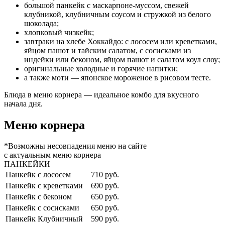
большой панкейк с маскарпоне-муссом, свежей
клубникой, клубничным соусом и стружкой из белого
шоколада;
хлопковый чизкейк;
завтраки на хлебе Хоккайдо: с лососем или креветками,
яйцом пашот и тайским салатом, с сосисками из
индейки или беконом, яйцом пашот и салатом коул слоу;
оригинальные холодные и горячие напитки;
а также моти — японское мороженое в рисовом тесте.
Блюда в меню корнера — идеальное комбо для вкусного
начала дня.
Меню корнера
*Возможны несовпадения меню на сайте
с актуальным меню корнера
ПАНКЕЙКИ
Панкейк с лососем
710 руб.
Панкейк с креветками
690 руб.
Панкейк с беконом
650 руб.
Панкейк с сосисками
650 руб.
Панкейк Клубничный
590 руб.