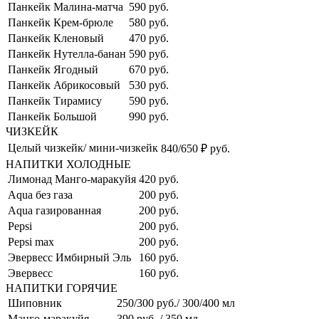
Панкейк Малина-матча
590 руб.
Панкейк Крем-брюле
580 руб.
Панкейк Кленовый
470 руб.
Панкейк Нутелла-банан
590 руб.
Панкейк Ягодный
670 руб.
Панкейк Абрикосовый
530 руб.
Панкейк Тирамису
590 руб.
Панкейк Большой
990 руб.
ЧИЗКЕЙК
Целый чизкейк/ мини-чизкейк
840/650 ₽ руб.
НАПИТКИ ХОЛОДНЫЕ
Лимонад Манго-маракуйя
420 руб.
Aqua без газа
200 руб.
Aqua газированная
200 руб.
Pepsi
200 руб.
Pepsi max
200 руб.
Эвервесс Имбирный Эль
160 руб.
Эвервесс
160 руб.
НАПИТКИ ГОРЯЧИЕ
Шиповник
250/300 руб./ 300/400 мл
Манго-маракуйя
390 руб. / 350 мл